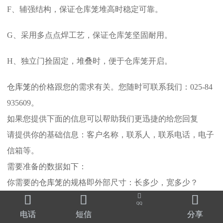
F、辅强结构，保证仓库笼堆高时稳定可靠。
G、采用多点点焊工艺，保证仓库笼坚固耐用。
H、独立门拴固定，堆叠时，便于仓库笼开启。
仓库笼
的价格跟您的需求有关。您随时可联系我们：025-84
935609。
如果您提供下面的信息可以帮助我们更迅捷的给您回复
请提供你的基础信息：客户名称，联系人，联系电话，电子
信箱等。
需要准备的数据如下：
你需要的
仓库笼
的规格即外部尺寸：长多少，宽多少？




QQ
仓库笼
对承载的要求：动载多少，静载多少？
电话
短信
分享