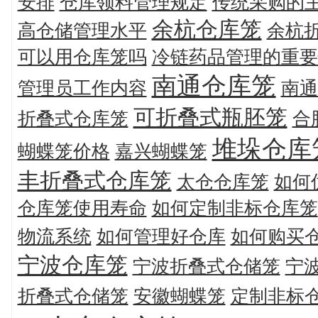
安排
仓库领料管理规定
传统采购的
余杭仓库笼
高仓储管理水平
余杭
可以用仓库笼吗
冷链药品管理的重要
南通仓库笼
管理员工作内容
南通
可折叠式瓶胚笼
折叠式仓库笼
合
堆垛仓库
蝴蝶笼价格
嘉兴蝴蝶笼
丰折叠式仓库笼
太仓仓库笼
如何
仓库笼使用寿命
如何定制非标仓库笼
物流系统
如何管理好仓库
如何购买
宁波仓库笼
宁波折叠式仓储笼
宁
折叠式仓储笼
安徽蝴蝶笼
定制非标