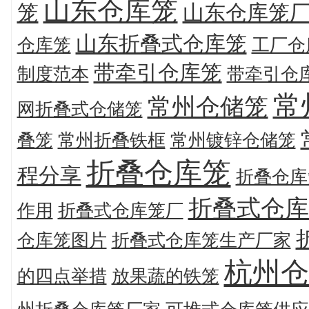
山东仓库笼
笼
山东仓库笼
山东折叠式仓库笼
仓库笼
工厂仓
带牵引仓库笼
制度范本
带牵引仓
常
常州仓储笼
网折叠式仓储笼
叠笼
常州折叠铁框
常州镀锌仓储笼
折叠仓库笼
程分享
折叠仓库
折叠式仓库
作用
折叠式仓库笼厂
仓库笼图片
折叠式仓库笼生产厂家
杭州仓
的四点举措
放果蔬的铁笼