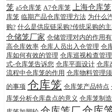
笼
上海仓库笼
a5仓库笼
A7仓库笼
库笼
临期产品仓库管理方法
为什么
购?
什么是供应链采购?传统采购的
仓储笼厂家
仓储管理对内的作用有
高仓库效率
仓库人员出入仓管理
仓
库如何有效的管理
仓库巡视检查管理
式-仓库笼告诉您
仓库平面设计
仓库
流程中仓库笼的作用
仓库物料管理须
仓库笼
的事项
仓库笼产品特点
库笼分析仓库盘点的意义
仓库笼制造
仓库
仓库笼厂
库笼加脚轮