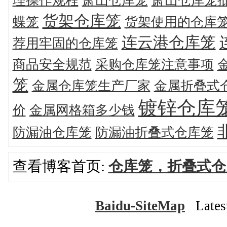
理操作规程
萧山仓库笼
萧山仓库笼
货架仓库笼
蝶笼
货架使用的仓库
连云港仓库笼
荐用牢固的仓库笼
商品安全规范
采购仓库笼注意事项
笼
金属仓库笼生产厂家
金属折叠式
镀锌仓库
价
金属网格箱多少钱
防漏油仓库笼
防漏油折叠式仓库笼
查看博客首页:
仓库笼，折叠式仓
Baidu-SiteMap
Latest