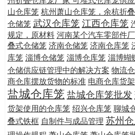
州折叠仓库笼厂家 可堆式仓库笼供应
山仓库笼
杭州萧山仓库笼，余杭折叠
武汉仓库笼
江西仓库笼
仓储笼
规定，原材料
河南某个汽车零部件厂
叠式仓储笼
济南仓储笼
济南仓库笼
库笼
淄博仓储笼
淄博仓库笼
淄博蝴
仓储供应链管理中的解决方案
物流仓
商仓库摆放货物的标准
电商仓库货架
盐城仓库笼
盐城仓库笼批发
货架使用的仓库笼
绍兴仓库笼
聊城
苏州仓
叠式铁框
自制件与成品管理