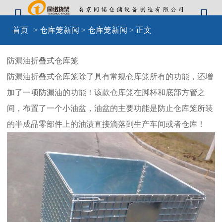


首页
>
仓库笼新闻
>
仓库笼新闻
> 正文
防漏油
折叠式仓库笼
防漏油折叠式
仓库笼
除了具有常规仓库笼所有的功能，还增
加了一项防漏油的功能！该款仓库笼在脚杯和底部方管之
间，布置了一个小油盆，油盆的主要功能是防止仓库笼所装
的半成品零部件上的油渍直接滴落到生产车间或者仓库！