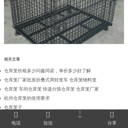
相关文章
仓库笼价格多少问鑫同诺，单价多少好了解
仓库笼厂家批发折叠式周转笼车 仓库笼物料笼
仓库笼 车间仓库笼 快递分拣仓库笼 仓库笼厂家
杭州仓库笼的使用要求
仓库笼子




吊装仓库笼,瓶胚仓库笼
QQ
电话
短信
分享
带轮仓库笼，同诺货架供应 带轱辘折叠式仓库笼