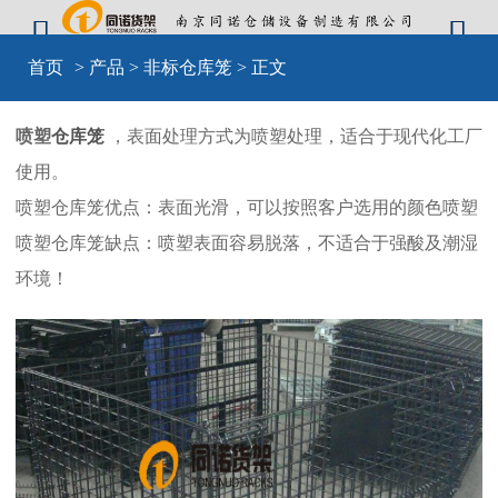


首页
>
产品
>
非标仓库笼
> 正文
喷塑
仓库笼
，表面处理方式为喷塑处理，适合于现代化工厂
使用。
喷塑仓库笼优点：表面光滑，可以按照客户选用的颜色喷塑
喷塑仓库笼缺点：喷塑表面容易脱落，不适合于强酸及潮湿
环境！