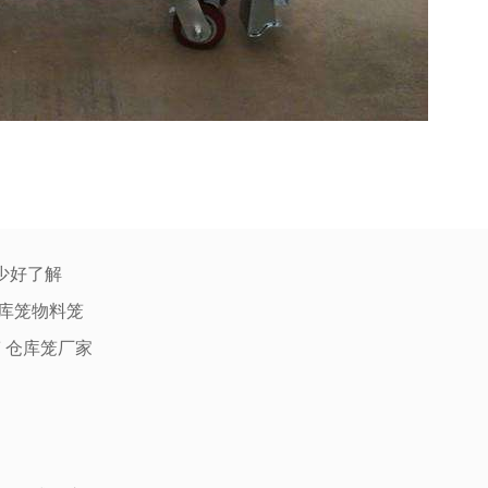
少好了解
库笼物料笼
 仓库笼厂家