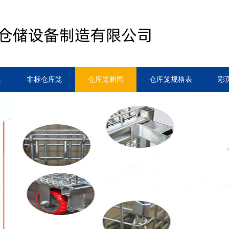
笼
非标仓库笼
仓库笼新闻
仓库笼规格表
彩