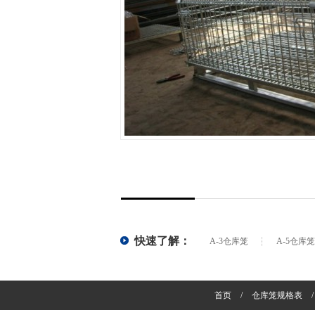
矩管或者角钢，方便仓...
+
快速了解：
A-3仓库笼
A-5仓库笼
首页
/
仓库笼规格表
/