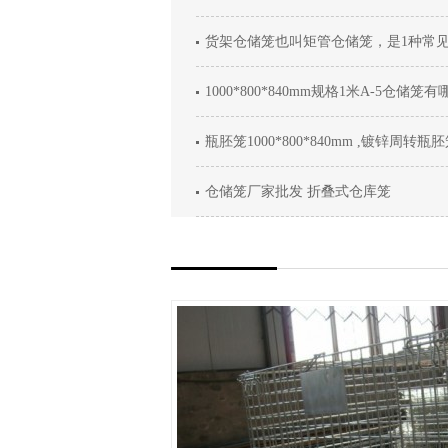
货架仓储笼也叫矩管仓储笼，是1种常
1000*800*840mm规格1米A-5仓储
瓶胚笼1000*800*840mm ,镀锌周转
仓储笼厂家批发 折叠式仓库笼
货架仓库
南京同诺仓库笼厂家为您提供货架仓库笼
笼货架仓库笼是为了符合现代化物流仓