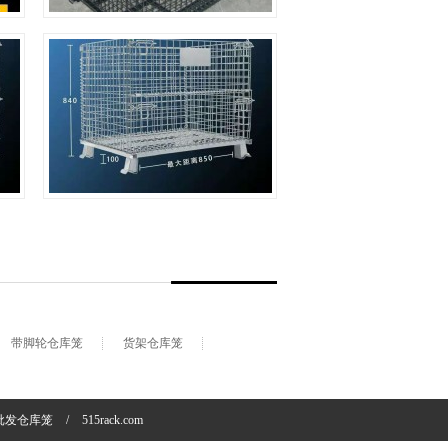
面光滑，可以按照客户选用的
颜色喷塑喷塑仓库笼缺点：喷
塑表面容易脱落...
A-5仓库笼
A-5仓库笼是标准仓库笼之
一，也叫A5仓库笼,1000仓库
笼,a5仓库笼，承载1000kg，
+
尺寸为长1000*宽800*高840，
脚高100，内部有效使用高度
为700，是国内比较通用的...
带脚轮仓库笼
货架仓库笼
批发仓库笼
/
515rack.com