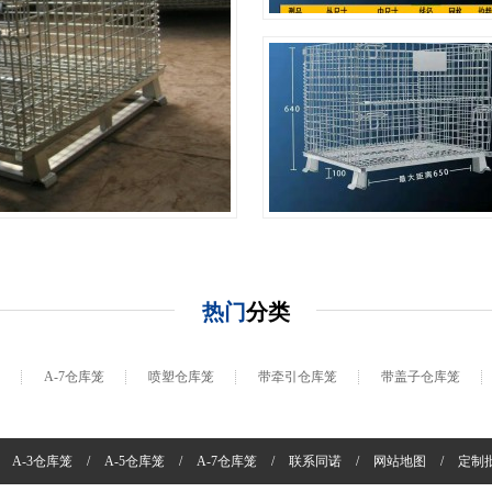
较多的标准仓库笼规格之一，
因为它的底部是符合标准托盘
尺寸设计，所以使用的...
A-3仓库笼
A-3仓库笼，也叫A3仓库笼，
是标准仓库笼的规格之一。具
体尺寸为 800*600*640mm底
+
部为5根横向槽钢，承载
800KG，尺寸为长 800，宽度
600,高度640，脚高100，...
热门
分类
A-7仓库笼
喷塑仓库笼
带牵引仓库笼
带盖子仓库笼
A-3仓库笼
/
A-5仓库笼
/
A-7仓库笼
/
联系同诺
/
网站地图
/
定制