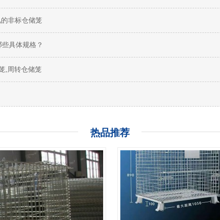
见的非标仓储笼
笼有哪些具体规格？
瓶胚笼,周转仓储笼
热品推荐
A-7仓库笼
A-7仓库笼也叫A7仓库笼，
笼
1200长度仓库笼,1.2米长度仓
,矩管仓库笼，货架使用的仓库
库笼,a7仓库笼,是国内使用比
+
储需要，在仓库笼的底部加焊接