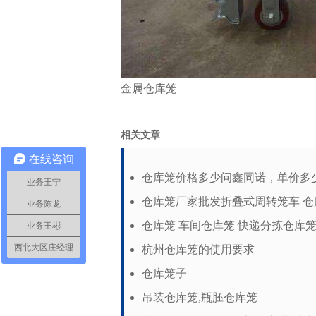
金属仓库笼
相关文章
在线咨询
仓库笼价格多少问鑫同诺，单价多
业务王宁
仓库笼厂家批发折叠式周转笼车 仓
业务陈龙
仓库笼 车间仓库笼 快递分拣仓库笼
业务王彬
西北大区庄经理
杭州仓库笼的使用要求
仓库笼子
吊装仓库笼,瓶胚仓库笼