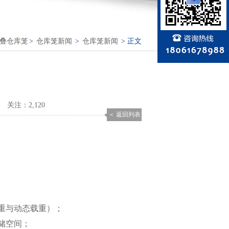
折叠仓库笼
>
仓库笼新闻
>
仓库笼新闻
> 正文
关注：
2,120
＜ 返回列表
载重与动态载重）；
储空间；