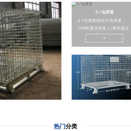
A-7仓库笼
A-7仓库笼也叫A7仓库笼，
笼
1200长度仓库笼,1.2米长度仓
,矩管仓库笼，货架使用的仓库
库笼,a7仓库笼,是国内使用比
+
储需要，在仓库笼的底部加焊接
较多的标准仓库笼规格之一，
因为它的底部是符合标准托盘
尺寸设计，所以使用的...
A-3仓库笼
A-3仓库笼，也叫A3仓库笼，
是标准仓库笼的规格之一。具
体尺寸为 800*600*640mm底
+
部为5根横向槽钢，承载
800KG，尺寸为长 800，宽度
600,高度640，脚高100，...
热门
分类