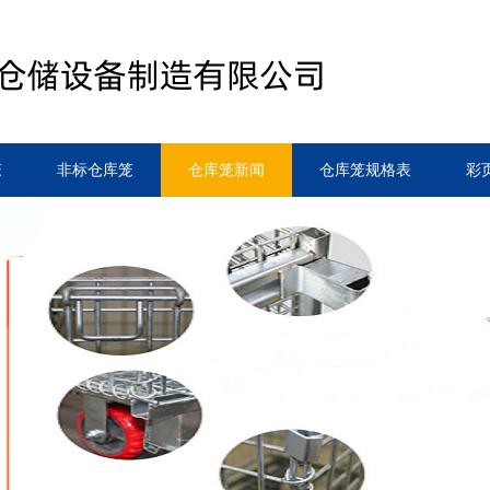
笼
非标仓库笼
仓库笼新闻
仓库笼规格表
彩