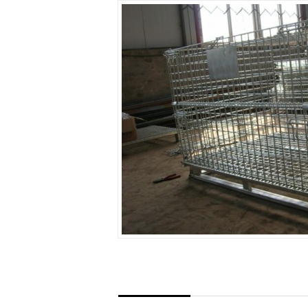
货架仓库
南京同诺仓库笼厂家为您提供货架仓库笼
笼货架仓库笼是为了符合现代化物流仓
矩管或者角钢，方便仓...
+