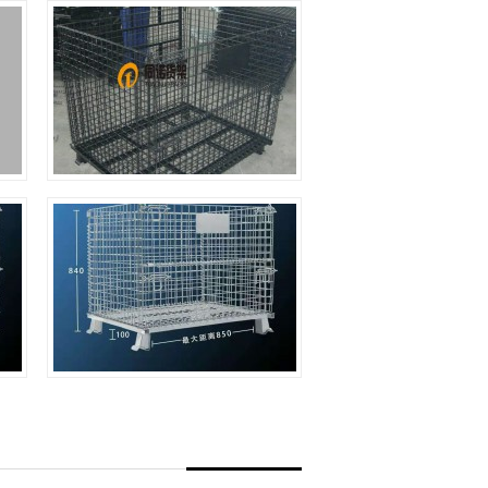
喷塑仓库笼
喷塑仓库笼 ，表面处理方式
为喷塑处理，适合于现代化工
厂使用。喷塑仓库笼优点：表
+
面光滑，可以按照客户选用的
颜色喷塑喷塑仓库笼缺点：喷
塑表面容易脱落...
A-5仓库笼
A-5仓库笼是标准仓库笼之
一，也叫A5仓库笼,1000仓库
笼,a5仓库笼，承载1000kg，
+
尺寸为长1000*宽800*高840，
脚高100，内部有效使用高度
为700，是国内比较通用的...